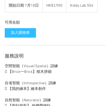
3,900
Hong
開始日期 7月18日
開
HK$3,900
Kiddy Lab 504
Kong
dollars
始
日
可用名額
期
7
加入購物車
月
1
8
日
服務說明
空間智能（Visual/Spatial）訓練
 【Brick一Brick】積木拼砌
自省智能（Introspective）訓練
 【我的繪本】繪本創作
自然智能（Naturalist）訓練
 【剪貼留影】 紙膠帶拼貼