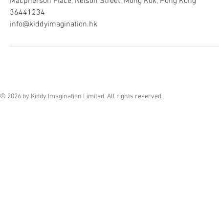
Macpherson Place, Nelson Street, Mong Kok, Hong Kong
36441234
info@kiddyimagination.hk
© 2026 by Kiddy Imagination Limited. All rights reserved.