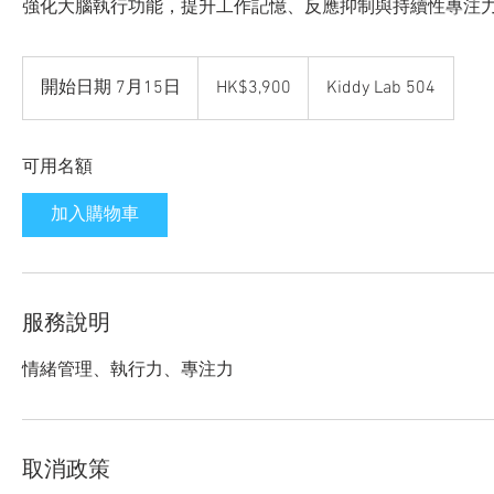
強化大腦執行功能，提升工作記憶、反應抑制與持續性專注
3,900
Hong
開始日期 7月15日
開
HK$3,900
Kiddy Lab 504
Kong
dollars
始
日
可用名額
期
7
加入購物車
月
1
5
日
服務說明
情緒管理、執行力、專注力
取消政策