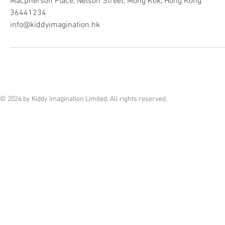
Macpherson Place, Nelson Street, Mong Kok, Hong Kong
36441234
info@kiddyimagination.hk
© 2026 by Kiddy Imagination Limited. All rights reserved.