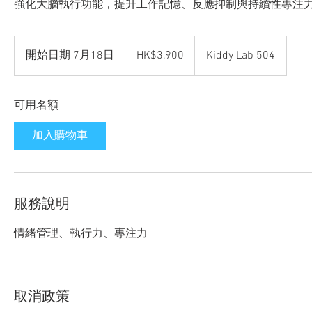
強化大腦執行功能，提升工作記憶、反應抑制與持續性專注
3,900
Hong
開始日期 7月18日
開
HK$3,900
Kiddy Lab 504
Kong
dollars
始
日
可用名額
期
7
加入購物車
月
1
8
日
服務說明
情緒管理、執行力、專注力
取消政策