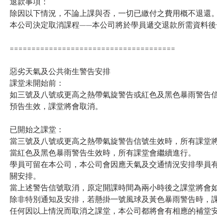
退款事項：
除因以下情況，不論上課與否，一切已繳付之費用概不退還
本公司決定取消課程——本公司將於學員遞交退款所需資料後
======================================
惡劣天氣及公共衛生警告安排
課堂未開始前：
如三號及八號或更高之熱帶氣旋警告或紅色及黑色暴雨警告信
預告生效，課堂將會取消。
已開始之課堂：
當三號及八號或更高之熱帶氣旋警告信號生效時，所有課堂
當紅色及黑色暴雨警告生效時，所有課堂會繼續進行。
學員可留在本公司，本公司會因應天氣及交通情況安排學員
關安排。
當上述警告信號取消，原定開課時間為兩小時後之課堂將會
除非特別通知及安排，若懸掛一號風球及黃色暴雨警告時，
任何因以上情況而取消之課堂，本公司都將會有相應的補堂