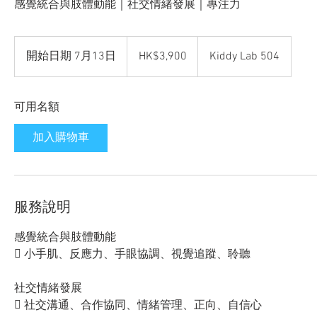
感覺統合與肢體動能｜社交情緒發展｜專注力
3,900
Hong
開始日期 7月13日
開
HK$3,900
Kiddy Lab 504
Kong
dollars
始
日
可用名額
期
7
加入購物車
月
1
3
日
服務說明
感覺統合與肢體動能
 小手肌、反應力、手眼協調、視覺追蹤、聆聽
社交情緒發展
 社交溝通、合作協同、情緒管理、正向、自信心