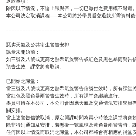
退款事項：
除因以下情況，不論上課與否，一切已繳付之費用概不退還
本公司決定取消課程——本公司將於學員遞交退款所需資料後
======================================
惡劣天氣及公共衛生警告安排
課堂未開始前：
如三號及八號或更高之熱帶氣旋警告或紅色及黑色暴雨警告信
預告生效，課堂將會取消。
已開始之課堂：
當三號及八號或更高之熱帶氣旋警告信號生效時，所有課堂
當紅色及黑色暴雨警告生效時，所有課堂會繼續進行。
學員可留在本公司，本公司會因應天氣及交通情況安排學員
關安排。
當上述警告信號取消，原定開課時間為兩小時後之課堂將會
除非特別通知及安排，若懸掛一號風球及黃色暴雨警告時，
任何因以上情況而取消之課堂，本公司都將會有相應的補堂