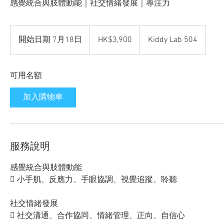
感覺統合與肢體動能｜社交情緒發展｜專注力
3,900
Hong
開始日期 7月18日
開
HK$3,900
Kiddy Lab 504
Kong
dollars
始
日
可用名額
期
7
加入購物車
月
1
8
日
服務說明
感覺統合與肢體動能
 小手肌、反應力、手眼協調、視覺追蹤、聆聽
社交情緒發展
 社交溝通、合作協同、情緒管理、正向、自信心