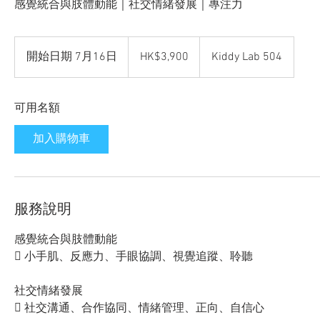
感覺統合與肢體動能｜社交情緒發展｜專注力
3,900
Hong
開始日期 7月16日
開
HK$3,900
Kiddy Lab 504
Kong
dollars
始
日
可用名額
期
7
加入購物車
月
1
6
日
服務說明
感覺統合與肢體動能
 小手肌、反應力、手眼協調、視覺追蹤、聆聽
社交情緒發展
 社交溝通、合作協同、情緒管理、正向、自信心