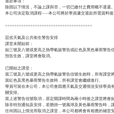
退款事項：
除因以下情況，不論上課與否，一切已繳付之費用概不退還
本公司決定取消課程——本公司將於學員遞交退款所需資料後
======================================
惡劣天氣及公共衛生警告安排
課堂未開始前：
如三號及八號或更高之熱帶氣旋警告或紅色及黑色暴雨警告信
預告生效，課堂將會取消。
已開始之課堂：
當三號及八號或更高之熱帶氣旋警告信號生效時，所有課堂
當紅色及黑色暴雨警告生效時，所有課堂會繼續進行。
學員可留在本公司，本公司會因應天氣及交通情況安排學員
關安排。
當上述警告信號取消，原定開課時間為兩小時後之課堂將會
除非特別通知及安排，若懸掛一號風球及黃色暴雨警告時，
任何因以上情況而取消之課堂，本公司都將會有相應的補堂