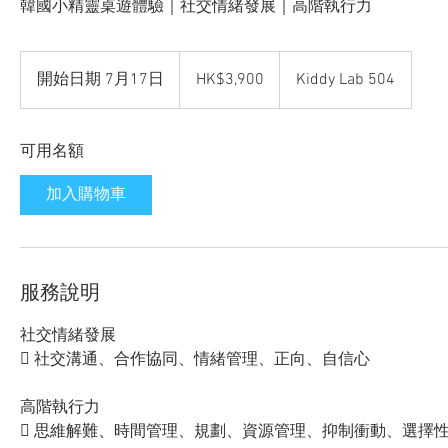
韓國小精靈桌遊體驗｜社交情緒發展｜高階執行力
3,900
Hong
開始日期 7月17日
開
HK$3,900
Kiddy Lab 504
Kong
dollars
始
日
可用名額
期
7
加入購物車
月
1
7
日
服務說明
社交情緒發展
 社交溝通、合作協同、情緒管理、正向、自信心
高階執行力
 思維解難、時間管理、規劃、資源管理、抑制衝動、選擇