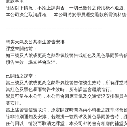
退款事項：
除因以下情況，不論上課與否，一切已繳付之費用概不退還
本公司決定取消課程——本公司將於學員遞交退款所需資料後
======================================
惡劣天氣及公共衛生警告安排
課堂未開始前：
如三號及八號或更高之熱帶氣旋警告或紅色及黑色暴雨警告信
預告生效，課堂將會取消。
已開始之課堂：
當三號及八號或更高之熱帶氣旋警告信號生效時，所有課堂
當紅色及黑色暴雨警告生效時，所有課堂會繼續進行。
學員可留在本公司，本公司會因應天氣及交通情況安排學員
關安排。
當上述警告信號取消，原定開課時間為兩小時後之課堂將會
除非特別通知及安排，若懸掛一號風球及黃色暴雨警告時，
任何因以上情況而取消之課堂，本公司都將會有相應的補堂