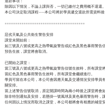
退款事項：
除因以下情況，不論上課與否，一切已繳付之費用概不退還
本公司決定取消課程——本公司將於學員遞交退款所需資料後
======================================
惡劣天氣及公共衛生警告安排
課堂未開始前：
如三號及八號或更高之熱帶氣旋警告或紅色及黑色暴雨警告信
預告生效，課堂將會取消。
已開始之課堂：
當三號及八號或更高之熱帶氣旋警告信號生效時，所有課堂
當紅色及黑色暴雨警告生效時，所有課堂會繼續進行。
學員可留在本公司，本公司會因應天氣及交通情況安排學員
關安排。
當上述警告信號取消，原定開課時間為兩小時後之課堂將會
除非特別通知及安排，若懸掛一號風球及黃色暴雨警告時，
任何因以上情況而取消之課堂，本公司都將會有相應的補堂