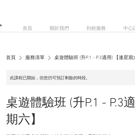
首頁
關於我們
到校服務
中心
首頁
服務清單
桌遊體驗班 (升P.1 - P.3適用) 【逢星
此課程已開始，但您仍可預訂剩餘的時段。
桌遊體驗班 (升P.1 - P.
期六】