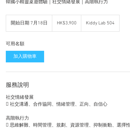
韓國小精靈桌遊體驗｜社交情緒發展｜高階執行力
3,900
Hong
開始日期 7月18日
開
HK$3,900
Kiddy Lab 504
Kong
dollars
始
日
可用名額
期
7
加入購物車
月
1
8
日
服務說明
社交情緒發展
 社交溝通、合作協同、情緒管理、正向、自信心
高階執行力
 思維解難、時間管理、規劃、資源管理、抑制衝動、選擇