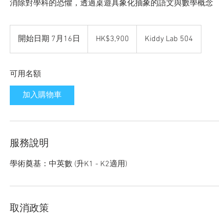
消除對學科的恐懼，透過桌遊具象化抽象的語文與數學概念
3,900
Hong
開始日期 7月16日
開
HK$3,900
Kiddy Lab 504
Kong
dollars
始
日
可用名額
期
7
加入購物車
月
1
6
日
服務說明
學術奠基：中英數 (升K1 - K2適用)
取消政策