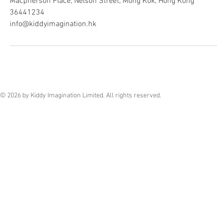
Macpherson Place, Nelson Street, Mong Kok, Hong Kong
36441234
info@kiddyimagination.hk
© 2026 by Kiddy Imagination Limited. All rights reserved.