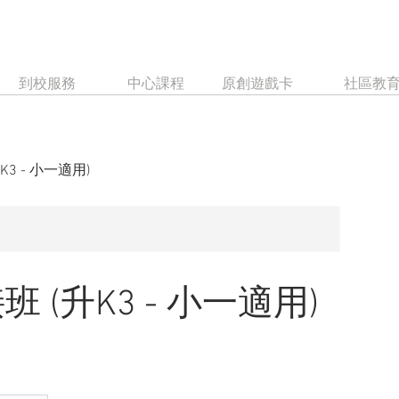
到校服務
中心課程
原創遊戲卡
社區教
3 - 小一適用)
(升K3 - 小一適用)