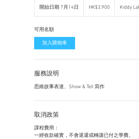
3,900
Hong
開始日期 7月14日
開
HK$3,900
Kiddy La
Kong
dollars
始
日
可用名額
期
7
加入購物車
月
1
4
日
服務說明
思維故事表達、Show & Tell 寫作
取消政策
課程費用：
一經收款確實，不會退還或轉讓已付之學費。