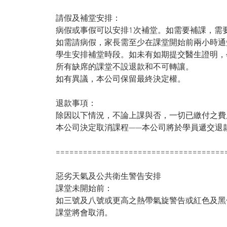
請假及補堂安排：
病假或事假可以安排1次補堂。如需要補課，需
如需請病假，家長需至少在課堂開始前兩小時通
學生安排補堂時段。如未有如期提交醫生證明，
所有缺席的課堂不設退款和不可轉讓。
如有異議，本公司保留最終決定權。
退款事項：
除因以下情況，不論上課與否，一切已繳付之費
本公司決定取消課程——本公司將於學員遞交退
=====================================
惡劣天氣及公共衛生警告安排
課堂未開始前：
如三號及八號或更高之熱帶氣旋警告或紅色及黑
課堂將會取消。