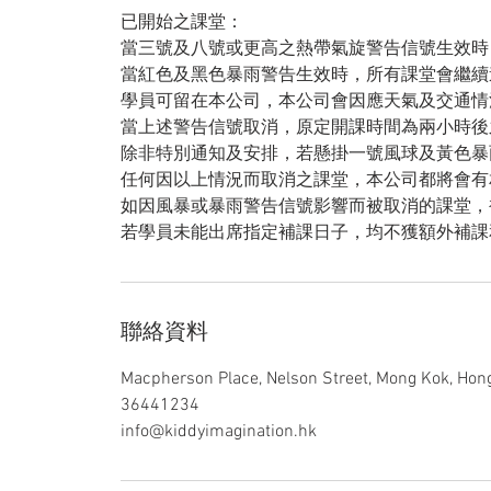
已開始之課堂：
當三號及八號或更高之熱帶氣旋警告信號生效時
當紅色及黑色暴雨警告生效時，所有課堂會繼續
學員可留在本公司，本公司會因應天氣及交通情
當上述警告信號取消，原定開課時間為兩小時後
除非特別通知及安排，若懸掛一號風球及黃色暴
任何因以上情況而取消之課堂，本公司都將會有
如因風暴或暴雨警告信號影響而被取消的課堂，
若學員未能出席指定補課日子，均不獲額外補課
聯絡資料
Macpherson Place, Nelson Street, Mong Kok, Hon
36441234
info@kiddyimagination.hk