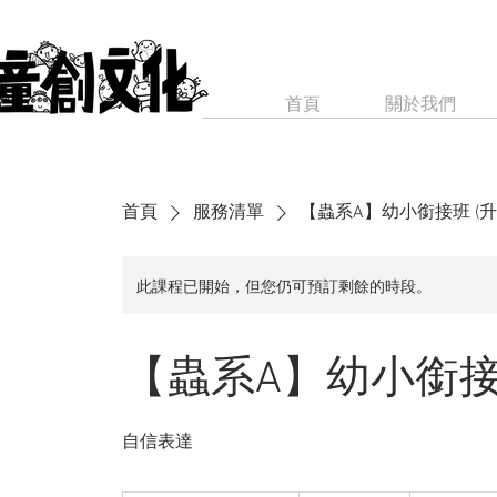
首頁
關於我們
首頁
服務清單
【蟲系A】幼小銜接班 (升K
此課程已開始，但您仍可預訂剩餘的時段。
【蟲系A】幼小銜接班 
自信表達