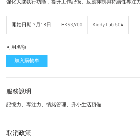
強化大腦執行功能，提升工作記憶、反應抑制與持續性專注
3,900
Hong
開始日期 7月18日
開
HK$3,900
Kiddy Lab 504
Kong
dollars
始
日
可用名額
期
7
加入購物車
月
1
8
日
服務說明
記憶力、專注力、情緒管理、升小生活預備
取消政策