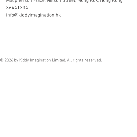
Macpherson Place, Nelson Street, Mong Kok, Hong Kong
36441234
info@kiddyimagination.hk
© 2026 by Kiddy Imagination Limited. All rights reserved.