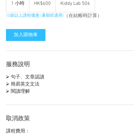
Hong
1 小時
1
HK$600
Kiddy Lab 504
Kong
dollars
小
（在結帳時計算）
10節以上課程優惠 (暑期班適用)
加入購物車
服務說明
⮚ 句子、文章認讀
⮚ 簡易英文文法
⮚ 閱讀理解
取消政策
課程費用：