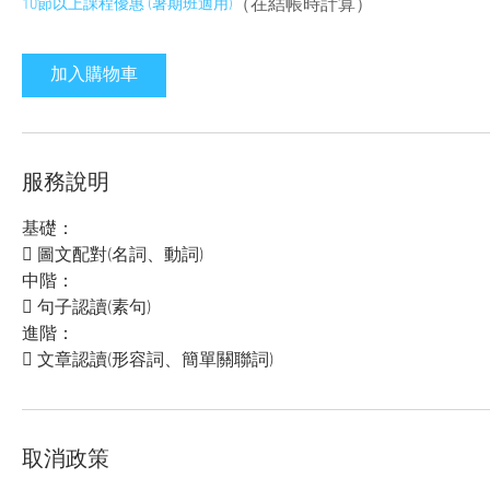
（在結帳時計算）
10節以上課程優惠 (暑期班適用)
加入購物車
服務說明
基礎：
 圖文配對(名詞、動詞)
中階：
 句子認讀(素句)
進階：
 文章認讀(形容詞、簡單關聯詞)
取消政策