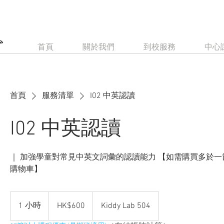
首頁
關於我們
到校服務
中心
首頁
服務清單
I02 中英認讀
I02 中英認讀
｜ 加強學童對常見中英文詞彙的認讀能力 【如需購買多於
購物車】
600
Hong
1 小時
1
HK$600
Kiddy Lab 504
Kong
dollars
小