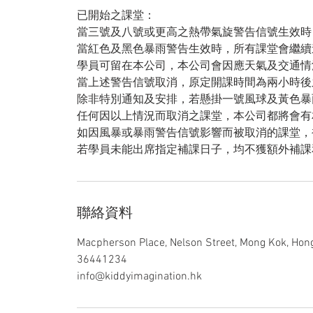
已開始之課堂：
當三號及八號或更高之熱帶氣旋警告信號生效時
當紅色及黑色暴雨警告生效時，所有課堂會繼續
學員可留在本公司，本公司會因應天氣及交通情
當上述警告信號取消，原定開課時間為兩小時後
除非特別通知及安排，若懸掛一號風球及黃色暴
任何因以上情況而取消之課堂，本公司都將會有
如因風暴或暴雨警告信號影響而被取消的課堂，
若學員未能出席指定補課日子，均不獲額外補課
聯絡資料
Macpherson Place, Nelson Street, Mong Kok, Hon
36441234
info@kiddyimagination.hk