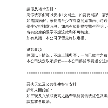
請假及補堂安排：
病假或事假可以安排1次補堂。如需要補課，需
如需請病假，家長需至少在課堂開始前兩小時通
學生安排補堂時段。如未有如期提交醫生證明，
所有缺席的課堂不設退款和不可轉讓。
如有異議，本公司保留最終決定權。
退款事項：
除因以下情況，不論上課與否，一切已繳付之費
本公司決定取消課程——本公司將於學員遞交退
=====================================
惡劣天氣及公共衛生警告安排
課堂未開始前：
如三號及八號或更高之熱帶氣旋警告或紅色及黑
課堂將會取消。