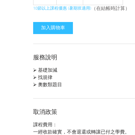
小
（在結帳時計算）
10節以上課程優惠 (暑期班適用)
加入購物車
服務說明
⮚ 基礎加減
⮚ 找規律
⮚ 奧數類題目
取消政策
課程費用：
一經收款確實，不會退還或轉讓已付之學費。