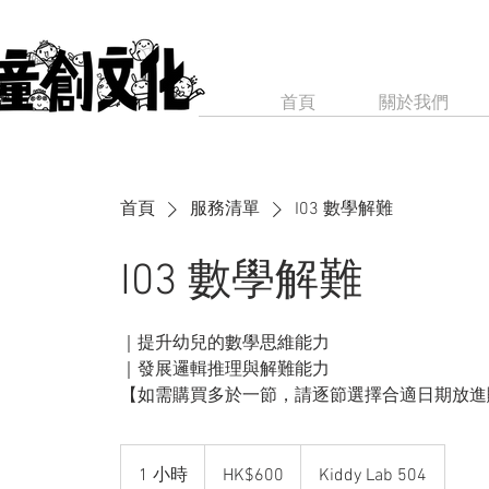
首頁
關於我們
首頁
服務清單
I03 數學解難
I03 數學解難
｜提升幼兒的數學思維能力
｜發展邏輯推理與解難能力
【如需購買多於一節，請逐節選擇合適日期放進
600
Hong
1 小時
1
HK$600
Kiddy Lab 504
Kong
dollars