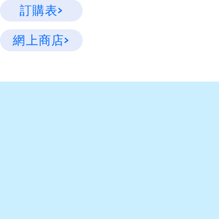
訂購表>
網上商店>