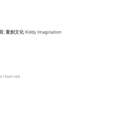
專頁: 童創文化 Kiddy Imagination
ts reserved.