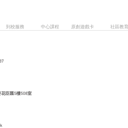
到校服務
中心課程
原創遊戲卡
社區教
87
花臣匯5樓508室
hk