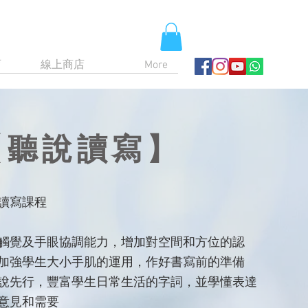
育
線上商店
More
【聽說讀寫】
讀寫課程
觸覺及手眼協調能力，增加對空間和方位的認
加強學生大小手肌的運用，作好書寫前的準備
說先行，豐富學生日常生活的字詞，並學懂表達
意見和需要