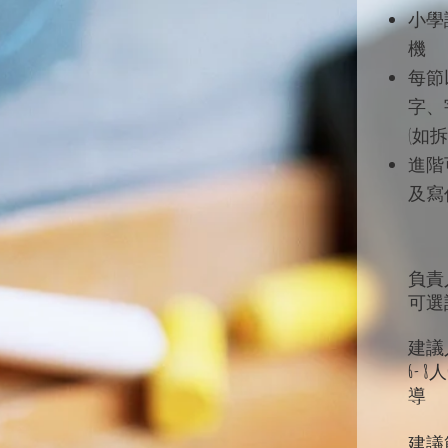
小學
機
每節
字、
(如
進階
及寫
負責
​可
建議
6- 8
人
導
建議