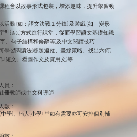
課程會以故事形式包裝，增添趣味，提升學習動
以活動 (如：語文決戰１分鐘) 及遊戲 (如：變形
宇型
Bingo
)方式進行課堂，從而學習語文基礎知識
拆字、句子結構和修辭等)及中文閱讀技巧
可學習閱讀法(標題追蹤、畫線策略、找出六何)
作(短文、看圖作文及實用文)等
人員：
選註冊教師或中文科導師
人數：
(中學)、
4-6
人(小學) **如有需要亦可安排個別輔
節數：