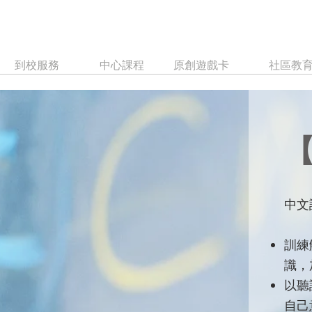
到校服務
中心課程
原創遊戲卡
社區教
中文
訓練
識，
以聽
自己