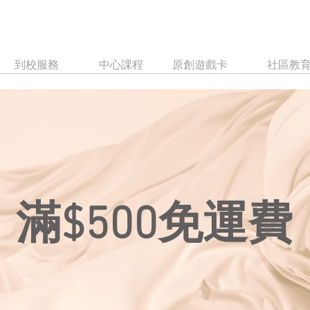
到校服務
中心課程
原創遊戲卡
社區教
​滿$500免運費