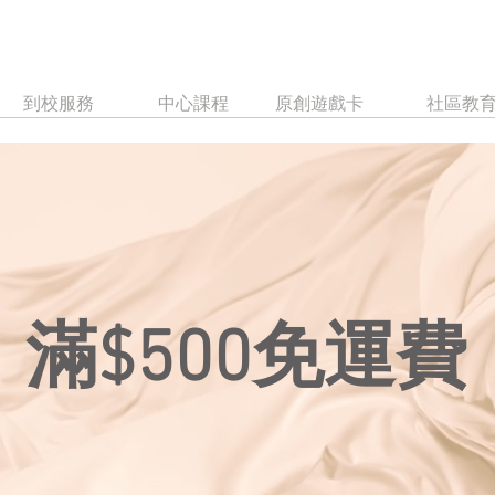
到校服務
中心課程
原創遊戲卡
社區教
​滿$500免運費